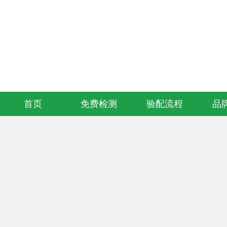
欢迎访问知音听力助听器连锁验配服务中心官方网站！
首页
免费检测
验配流程
品