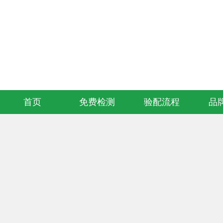
欢迎访问知音听力助听器连锁验配服务中心官方网站！
首页
免费检测
验配流程
品