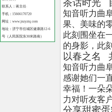
茶话时光 
联系人：蒋主任
知音听力曲
手机：15666170720
网址：www.jnzyztq.com
果、美味的
地址：济宁市任城区健康路12-6
此刻围坐在
号（人民医院东30米路南）
的身影，此
以春之名 
知音听力曲
感谢她们一
幸福！一朵
力对听友客
分享甜蜜蛋