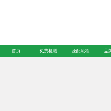
欢迎访问知音听力助听器连锁验配服务中心官方网站！
首页
免费检测
验配流程
品