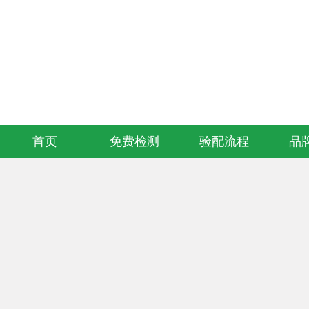
欢迎访问知音听力助听器连锁验配服务中心官方网站！
首页
免费检测
验配流程
品