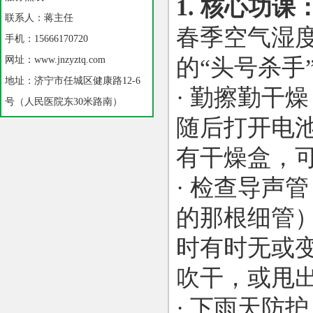
1. 核心功
联系人：蒋主任
春季空气湿
手机：15666170720
网址：www.jnzyztq.com
的“头号杀手
地址：济宁市任城区健康路12-6
· 勤擦勤干
号（人民医院东30米路南）
随后打开电
有干燥盒，
· 检查导声
的那根细管
时有时无或
吹干，或甩
· 下雨天防